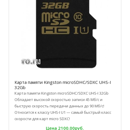
Карта памяти Kingston microSDHC/SDXC UHS-I
32Gb
Карта памяти Kingston microSDHC/SDXC UHS-I 32Gb
Обладает высокой скоростью записи 45 Мб/с и
быструю скорость передачи данных до 90 Мб/с!
Относится к классу UHS-I U1 — самый быстрый класс
скорости для карт micro SDXC!
Цена
2100.00руб.